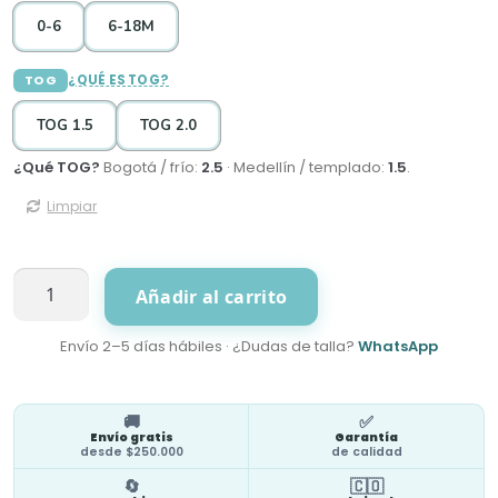
0-6
6-18M
TOG
¿QUÉ ES TOG?
TOG 1.5
TOG 2.0
¿Qué TOG?
Bogotá / frío:
2.5
· Medellín / templado:
1.5
.
Limpiar
Bailarinas
Añadir al carrito
Bolsa
cantidad
Envío 2–5 días hábiles · ¿Dudas de talla?
WhatsApp
🚚
✅
Envío gratis
Garantía
desde $250.000
de calidad
🔄
🇨🇴