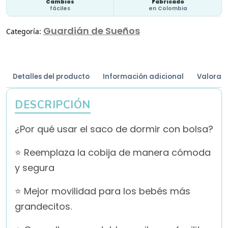
Cambios
Fabricado
fáciles
en Colombia
Guardián de Sueños
Categoría:
Detalles del producto
Información adicional
Valoraci
DESCRIPCIÓN
¿Por qué usar el saco de dormir con bolsa?
⭐ Reemplaza la cobija de manera cómoda
y segura
⭐ Mejor movilidad para los bebés más
grandecitos.