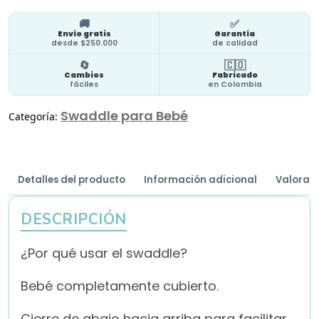
🚚
✅
Envío gratis
Garantía
desde $250.000
de calidad
🔄
🇨🇴
Cambios
Fabricado
fáciles
en Colombia
Swaddle para Bebé
Categoría:
Detalles del producto
Información adicional
Valoraci
DESCRIPCIÓN
¿Por qué usar el swaddle?
Bebé completamente cubierto.
Cierre de abajo hacia arriba para facilitar