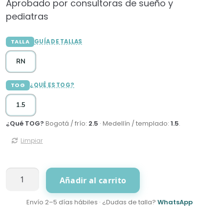
Aprobado por consultoras de sueño y
pediatras
TALLA
GUÍA DE TALLAS
RN
TOG
¿QUÉ ES TOG?
1.5
¿Qué TOG?
Bogotá / frío:
2.5
· Medellín / templado:
1.5
.
Limpiar
Swaddle
Añadir al carrito
Arcoiris
cantidad
Envío 2–5 días hábiles · ¿Dudas de talla?
WhatsApp