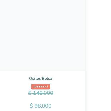
Ositos Bolsa
¡OFERTA!
$
140.000
$
98.000