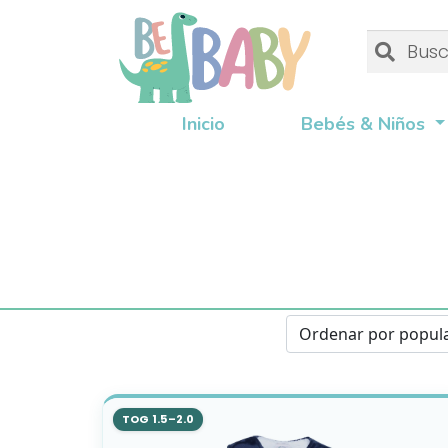
Buscar
Buscar
por:
Inicio
Bebés & Niños
TOG 1.5–2.0