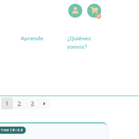
0
Aprende
¿Quiénes
somos?
1
2
3
TOG 1.5–2.0