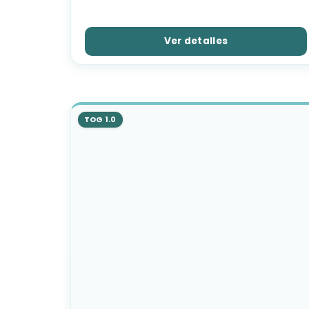
con
5.00
de
5
Ver detalles
TOG 1.0