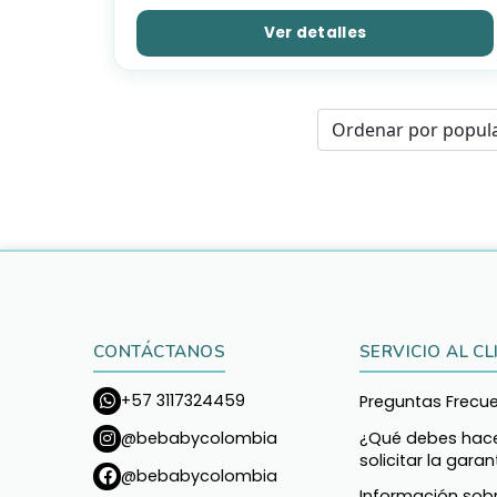
Ver detalles
CONTÁCTANOS
SERVICIO AL CL
+57 3117324459
Preguntas Frecu
¿Qué debes hace
@bebabycolombia
solicitar la garan
@bebabycolombia
Información sob