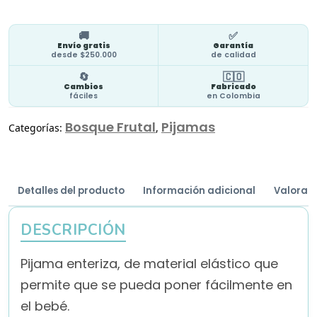
🚚
✅
Envío gratis
Garantía
desde $250.000
de calidad
🔄
🇨🇴
Cambios
Fabricado
fáciles
en Colombia
Bosque Frutal
Pijamas
Categorías:
,
Detalles del producto
Información adicional
Valoraci
DESCRIPCIÓN
Pijama enteriza, de material elástico que
permite que se pueda poner fácilmente en
el bebé.