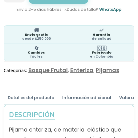
cantidad
Envío 2–5 días hábiles · ¿Dudas de talla?
WhatsApp
🚚
✅
Envío gratis
Garantía
desde $250.000
de calidad
🔄
🇨🇴
Cambios
Fabricado
fáciles
en Colombia
Bosque Frutal
Enteriza
Pijamas
Categorías:
,
,
Detalles del producto
Información adicional
Valoraci
DESCRIPCIÓN
Pijama enteriza, de material elástico que