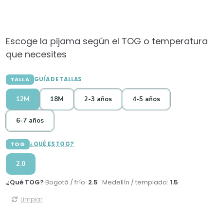
Escoge la pijama según el TOG o temperatura
que necesites
TALLA
GUÍA DE TALLAS
12M
18M
2-3 años
4-5 años
6-7 años
TOG
¿QUÉ ES TOG?
2.0
¿Qué TOG?
Bogotá / frío:
2.5
· Medellín / templado:
1.5
.
Limpiar