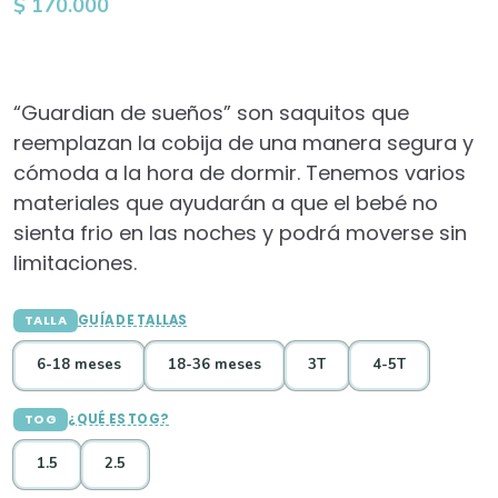
$
170.000
“Guardian de sueños” son saquitos que
reemplazan la cobija de una manera segura y
cómoda a la hora de dormir. Tenemos varios
materiales que ayudarán a que el bebé no
sienta frio en las noches y podrá moverse sin
limitaciones.
TALLA
GUÍA DE TALLAS
6-18 meses
18-36 meses
3T
4-5T
TOG
¿QUÉ ES TOG?
1.5
2.5