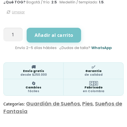
¿Qué TOG?
Bogotá / frío:
2.5
· Medellín / templado:
1.5
.
Limpiar
BabyPinguins
Añadir al carrito
Pies
cantidad
Envío 2–5 días hábiles · ¿Dudas de talla?
WhatsApp
🚚
✅
Envío gratis
Garantía
desde $250.000
de calidad
🔄
🇨🇴
Cambios
Fabricado
fáciles
en Colombia
Guardián de Sueños
Pies
Sueños de
Categorías:
,
,
Fantasía