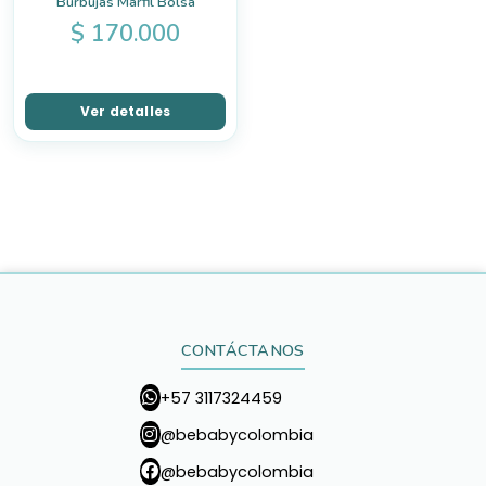
Burbujas Marfil Bolsa
$
170.000
Ver detalles
CONTÁCTANOS
+57 3117324459
@bebabycolombia
@bebabycolombia