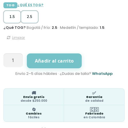
TOG
¿QUÉ ES TOG?
1.5
2.5
¿Qué TOG?
Bogotá / frío:
2.5
· Medellín / templado:
1.5
.
Limpiar
BabyAnimals
Añadir al carrito
Bolsa
cantidad
Envío 2–5 días hábiles · ¿Dudas de talla?
WhatsApp
🚚
✅
Envío gratis
Garantía
desde $250.000
de calidad
🔄
🇨🇴
Cambios
Fabricado
fáciles
en Colombia