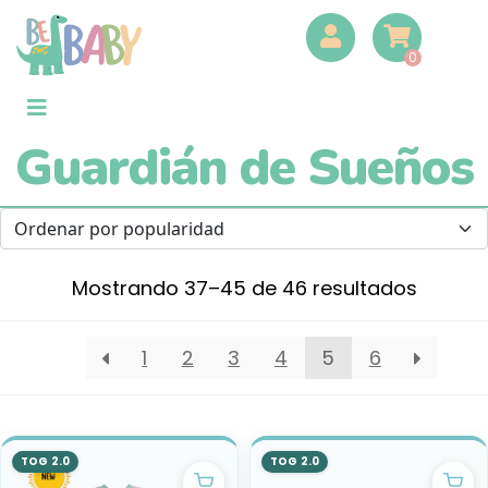
0
Guardián de Sueños
Mostrando 37–45 de 46 resultados
1
2
3
4
5
6
TOG 2.0
TOG 2.0