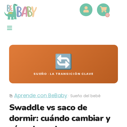
0
🔄
SUEÑO · LA TRANSICIÓN CLAVE
Aprende con BeBaby
📚
· Sueño del bebé
Swaddle vs saco de
dormir: cuándo cambiar y