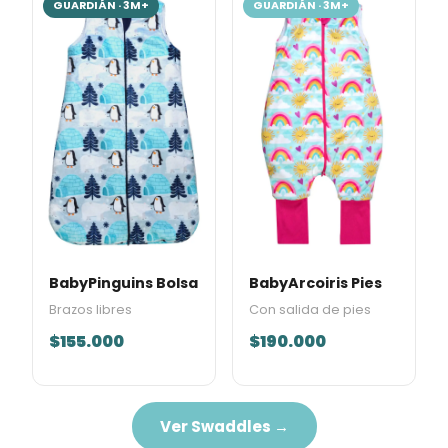
GUARDIÁN · 3M+
GUARDIÁN · 3M+
BabyPinguins Bolsa
BabyArcoiris Pies
Brazos libres
Con salida de pies
$155.000
$190.000
Ver Swaddles →