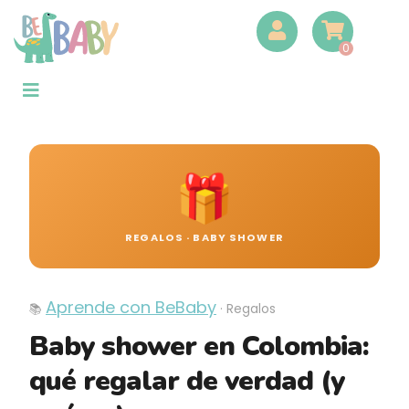
0
🎁
REGALOS · BABY SHOWER
Aprende con BeBaby
📚
· Regalos
Baby shower en Colombia:
qué regalar de verdad (y